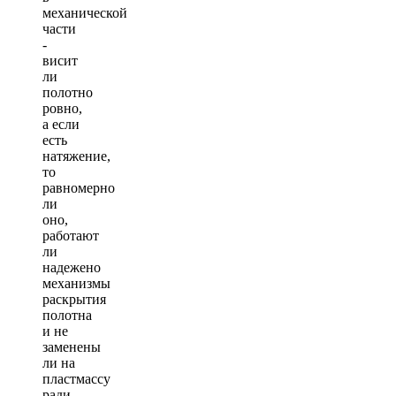
механической
части
-
висит
ли
полотно
ровно,
а если
есть
натяжение,
то
равномерно
ли
оно,
работают
ли
надежено
механизмы
раскрытия
полотна
и не
заменены
ли на
пластмассу
ради