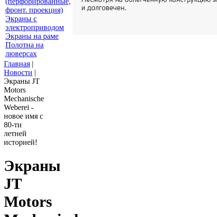
(перфорированные,
фронт. проекция)
Экраны с
электроприводом
Экраны на раме
Полотна на
люверсах
Главная
|
Новости
|
Экраны JT
Motors
Mechanische
Weberei -
новое имя с
80-ти
летней
историей!
Экраны
JT
Motors