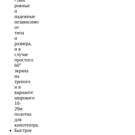
- они
ровные
и
надежные
независимо
от
типа
и
размера,
и в
случае
простого
60"
экрана
на
треноге
и в
варианте
широкого
10-
20м
полотна
для
кинотеатра.
Быстрое