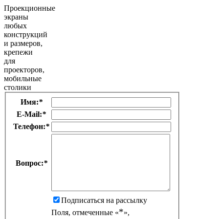
Проекционные
экраны
любых
конструкций
и размеров,
крепежи
для
проекторов,
мобильные
столики
Имя:
*
E-Mail:
*
Телефон:
*
Вопрос:
*
Подписаться на рассылку
*
Поля, отмеченные «
»,