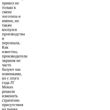
привел не
только к
смене
логотипа и
имени, но
также
коснулся
производства
и
персонала.
Как
известно,
производители
экранов не
часто
балуют нас
новинками,
но с этого
года JT
Motors
решили
изменить
стратегию
присутствия
на рынке.