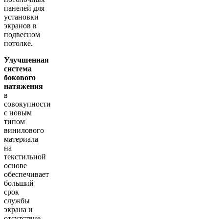
панелей для
установки
экранов в
подвесном
потолке.
Улучшенная
система
бокового
натяжения
в
совокупности
с новым
типом
винилового
материала
на
текстильной
основе
обеспечивает
больший
срок
службы
экрана и
отсутствие