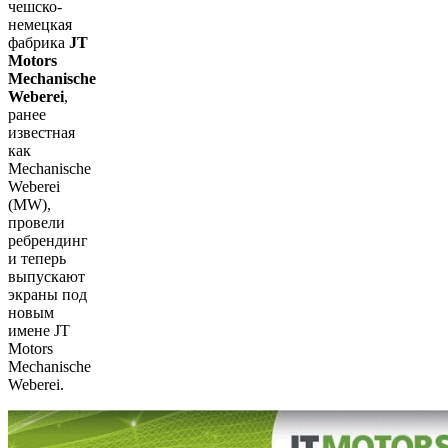
чешско-
немецкая
фабрика
JT
Motors
Mechanische
Weberei
,
ранее
известная
как
Mechanische
Weberei
(MW),
провели
ребрендинг
и теперь
выпускают
экраны под
новым
имене JT
Motors
Mechanische
Weberei.