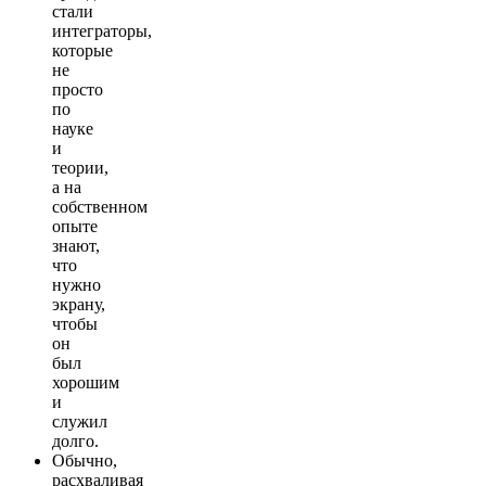
стали
интеграторы,
которые
не
просто
по
науке
и
теории,
а на
собственном
опыте
знают,
что
нужно
экрану,
чтобы
он
был
хорошим
и
служил
долго.
Обычно,
расхваливая