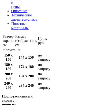
и
цены
Описание
Технические
характеристики
Полезные
материалы
Размер
Размер
Цена,
экрана,
изображения,
руб.
см
см
Формат 1:1
150 x
по
144 x 150
150
запросу
180 x
по
174 x 180
180
запросу
200 x
по
194 x 200
200
запросу
240 x
по
234 x 240
240
запросу
Подпружиненный
экран с
ручным