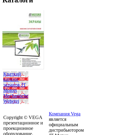
Краткий
каталог
экранов JT
Motors
Mechanische
Weberei
Компания Vega
Copyright © VEGA
является
презентационное и
официальным
проекционное
дистрибьютором
оборудование,