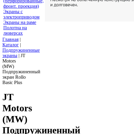
(перфорированные,
фронт. проекция)
Экраны с
электроприводом
Экраны на раме
Полотна на
люверсах
Главная
|
Каталог
|
Подпружиненные
экраны
|
JT
Motors
(MW)
Подпружиненный
экран Rollo
Basic Plus
JT
Motors
(MW)
Подпружиненный